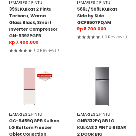
LEMARI ES 2 PINTU
LEMARI ES 2 PINTU
395L Kulkas 2 Pintu
566L / 509L Kulkas
Terbaru, Warna
Side by Side
Glass Black, Smart
GCFB507PQAM
Rp 8.700.000
Inverter Compressor
GN-B392PGFB
( 0 Reviews )
Rp 7.400.000
( 0 Reviews )
LEMARI ES 2 PINTU
LEMARI ES 2 PINTU
GC-B459QGPB Kulkas
GNB332PQGB LG
LG Bottom Freezer
KULKAS 2 PINTU BESAR
Objet Collection,
2 DOOR BIG