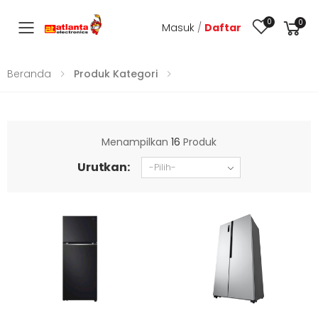
0
0
Masuk
/
Daftar
Toggle mobile menu
Beranda
Produk Kategori
Menampilkan
16
Produk
Urutkan: