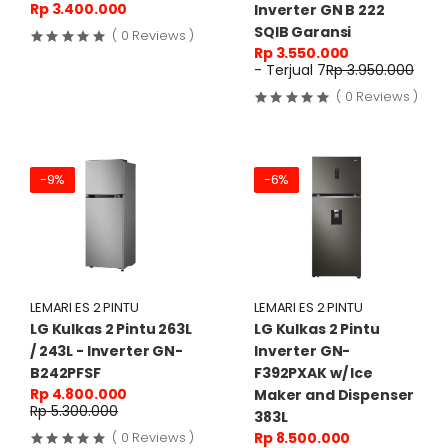
Rp 3.400.000
Inverter GN B 222
SQIB Garansi
( 0 Reviews )
Rp 3.550.000
- Terjual 7
Rp 3.950.000
( 0 Reviews )
-9%
-6%
LEMARI ES 2 PINTU
LEMARI ES 2 PINTU
LG Kulkas 2 Pintu 263L
LG Kulkas 2 Pintu
/ 243L - Inverter GN-
Inverter GN-
B242PFSF
F392PXAK w/ Ice
Rp 4.800.000
Maker and Dispenser
Rp 5.300.000
383L
Rp 8.500.000
( 0 Reviews )