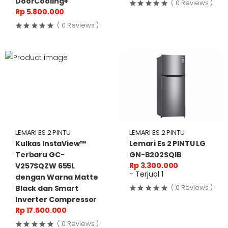
DoorCooling+
( 0 Reviews )
Rp 5.800.000
( 0 Reviews )
LEMARI ES 2 PINTU
LEMARI ES 2 PINTU
Kulkas InstaView™
Lemari Es 2 PINTU LG
Terbaru GC-
GN-B202SQIB
Rp 3.300.000
V257SQZW 655L
- Terjual 1
dengan Warna Matte
( 0 Reviews )
Black dan Smart
Inverter Compressor
Rp 17.500.000
( 0 Reviews )