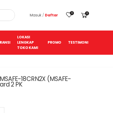
0
0
Masuk
/
Daftar
LOKASI
RANSI
LENGKAP
PROMO
TESTIMONI
TOKO KAMI
K MSAFE-18CRN2X (MSAFE-
ard 2 PK