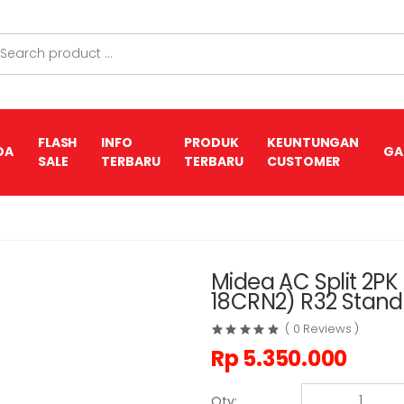
FLASH
INFO
PRODUK
KEUNTUNGAN
DA
GA
SALE
TERBARU
TERBARU
CUSTOMER
Midea AC Split 2P
18CRN2) R32 Stand
( 0 Reviews )
Rp
5.350.000
Qty: