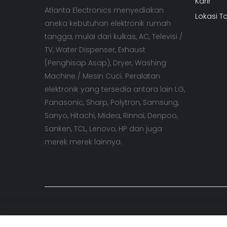
Karir
Atlanta Electronics menyediakan
Lokasi T
aneka kebutuhan elektronik rumah
tangga, mulai dari kulkas, AC, Televisi /
TV, Water Dispenser, Exhaust
(Penghisap Asap), Dryer, Washing
Machine / Mesin Cuci. Peralatan
elektronik yang tersedia antara lain LG,
Panasonic, Sharp, Polytron, Samsung,
Sanyo, Hitachi, Midea, Rinnai, Denpoo,
Sanken, TCL, Lenovo, HP dan juga
merek merek lainnya.