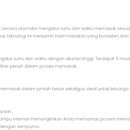
 secara otomatis mengatur suhu dan waktu memasak sesuai
e, teknologi ini menjamin hasil masakan yang konsisten dan l
gatur suhu dan waktu dengan akurasi tinggi. Terdapat 6 mode
bilitas penuh dalam proses memasak.
memasak dalam jumlah besar sekaligus, ideal untuk keluarga
ayaan
i lampu internal memungkinkan Anda memantau proses memas
dengan sempurna.