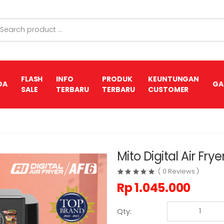
FLASH
INFO
PRODUK
KEUNTUNGAN
DA
GA
SALE
TERBARU
TERBARU
CUSTOMER
Mito Digital Air Fry
( 0 Reviews )
Rp
1.045.000
Qty: